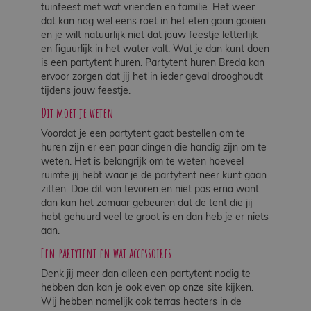
tuinfeest met wat vrienden en familie. Het weer
Werken
dat kan nog wel eens roet in het eten gaan gooien
bij
en je wilt natuurlijk niet dat jouw feestje letterlijk
en figuurlijk in het water valt. Wat je dan kunt doen
is een partytent huren. Partytent huren Breda kan
Contact
ervoor zorgen dat jij het in ieder geval drooghoudt
tijdens jouw feestje.
Indoor
Dit moet je weten
Springparadijs
Voordat je een partytent gaat bestellen om te
huren zijn er een paar dingen die handig zijn om te
weten. Het is belangrijk om te weten hoeveel
ruimte jij hebt waar je de partytent neer kunt gaan
zoeken
zitten. Doe dit van tevoren en niet pas erna want
dan kan het zomaar gebeuren dat de tent die jij
hebt gehuurd veel te groot is en dan heb je er niets
aan.
Een partytent en wat accessoires
Denk jij meer dan alleen een partytent nodig te
hebben dan kan je ook even op onze site kijken.
Wij hebben namelijk ook terras heaters in de