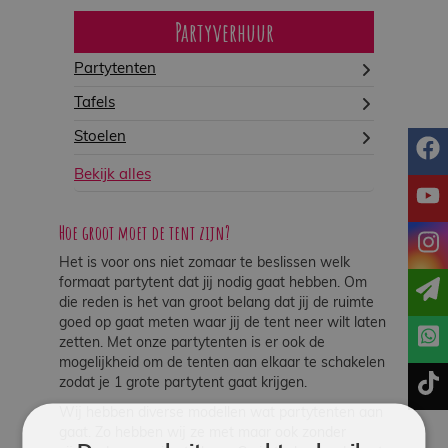
Partyverhuur
Partytenten
Tafels
Stoelen
f
Bekijk alles
y
Hoe groot moet de tent zijn?
i
Het is voor ons niet zomaar te beslissen welk
formaat partytent dat jij nodig gaat hebben. Om
die reden is het van groot belang dat jij de ruimte
goed op gaat meten waar jij de tent neer wilt laten
zetten. Met onze partytenten is er ook de
mogelijkheid om de tenten aan elkaar te schakelen
t
zodat je 1 grote partytent gaat krijgen.
Wij hebben diverse modellen wat partytenten aan
gaat. Zo hebben wij ze met maar ook zonder