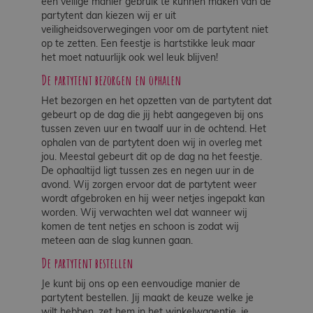
een veilige manier gebruik te kunnen maken van de
partytent dan kiezen wij er uit
veiligheidsoverwegingen voor om de partytent niet
op te zetten. Een feestje is hartstikke leuk maar
het moet natuurlijk ook wel leuk blijven!
De partytent bezorgen en ophalen
Het bezorgen en het opzetten van de partytent dat
gebeurt op de dag die jij hebt aangegeven bij ons
tussen zeven uur en twaalf uur in de ochtend. Het
ophalen van de partytent doen wij in overleg met
jou. Meestal gebeurt dit op de dag na het feestje.
De ophaaltijd ligt tussen zes en negen uur in de
avond. Wij zorgen ervoor dat de partytent weer
wordt afgebroken en hij weer netjes ingepakt kan
worden. Wij verwachten wel dat wanneer wij
komen de tent netjes en schoon is zodat wij
meteen aan de slag kunnen gaan.
De partytent bestellen
Je kunt bij ons op een eenvoudige manier de
partytent bestellen. Jij maakt de keuze welke je
wilt hebben, zet hem in het winkelwagentje, je