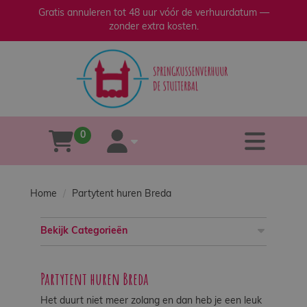
Gratis annuleren tot 48 uur vóór de verhuurdatum —
zonder extra kosten.
sluiten
×
Home
Verhuur
0
tog
winkelwagen
account
Verkoop
Home
Partytent huren Breda
Over
ons
Bekijk Categorieën
Veilig
Partytent huren Breda
spelen
Het duurt niet meer zolang en dan heb je een leuk