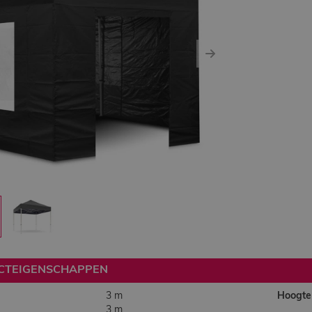
ous
Next
CTEIGENSCHAPPEN
3 m
Hoogte
3 m