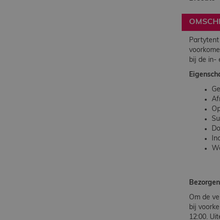
OMSCHR
Partytent
voorkomen
bij de in-
Eigensch
Ge
Af
Op
Su
Do
In
Wa
Bezorge
Om de vei
bij voork
12:00. Ui