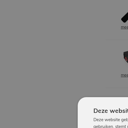
mee
mee
Deze websit
Deze website geb
mee
gebruiken, stemt