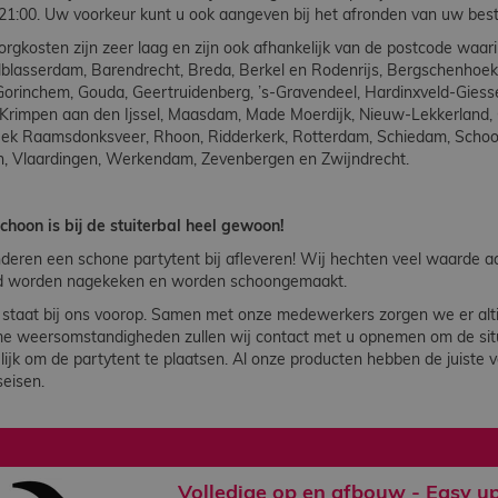
 21:00. Uw voorkeur kunt u ook aangeven bij het afronden van uw best
rgkosten zijn zeer laag en zijn ook afhankelijk van de postcode waar
lblasserdam, Barendrecht, Breda, Berkel en Rodenrijs, Bergschenhoek, 
orinchem, Gouda, Geertruidenberg, ’s-Gravendeel, Hardinxveld-Gies
 Krimpen aan den Ijssel, Maasdam, Made Moerdijk, Nieuw-Lekkerland, 
eek Raamsdonksveer, Rhoon, Ridderkerk, Rotterdam, Schiedam, Scho
n, Vlaardingen, Werkendam, Zevenbergen en Zwijndrecht.
schoon is bij de stuiterbal heel gewoon!
deren een schone partytent bij afleveren! Wij hechten veel waarde a
ijd worden nagekeken en worden schoongemaakt.
d staat bij ons voorop. Samen met onze medewerkers zorgen we er alt
me weersomstandigheden zullen wij contact met u opnemen om de situa
lijk om de partytent te plaatsen. Al onze producten hebben de juiste ve
seisen.
Volledige op en afbouw - Easy up 