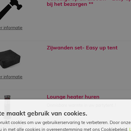
bij het bezorgen **
r informatie
Zijwanden set- Easy up tent
r informatie
Lounge heater huren
Onmisbare warmte in uw partytent..!
e maakt gebruik van cookies.
ruikt cookies om uw gebruikerservaring te verbeteren. Door onze
r informatie
 u in met alle cookies in overeenstemming met ons Cookiebeleid.