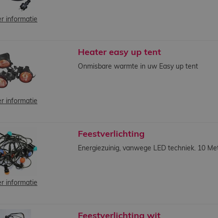
r informatie
Heater easy up tent
Onmisbare warmte in uw Easy up tent
r informatie
Feestverlichting
Energiezuinig, vanwege LED techniek. 10 Met
r informatie
Feestverlichting wit