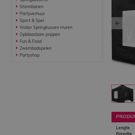
Springkussens
Werken bij
Stormbanen
Partyverhuur
Sport & Spel
Contact
Previ
Water Springkussen Huren
Opblaasbare poppen
Fun & Food
Indoor
Zwembadspelen
Springparadijs
Partyshop
zoeken
PRODU
Lengte
Breedte