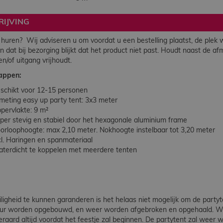
IJVING
 huren? Wij adviseren u om voordat u een bestelling plaatst, de plek
 dat bij bezorging blijkt dat het product niet past. Houdt naast de af
 en/of uitgang vrijhoudt.
appen:
schikt voor 12-15 personen
meting easy up party tent: 3x3 meter
pervlakte: 9 m²
per stevig en stabiel door het hexagonale aluminium frame
orloophoogte: max 2,10 meter. Nokhoogte instelbaar tot 3,20 meter
cl. Haringen en spanmateriaal
terdicht te koppelen met meerdere tenten
n
ligheid te kunnen garanderen is het helaas niet mogelijk om de partyt
eur worden opgebouwd, en weer worden afgebroken en opgehaald. Wij 
teraard altijd voordat het feestje zal beginnen. De partytent zal wee