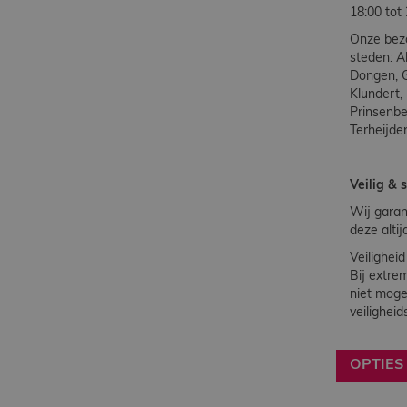
18:00 tot
Onze bezo
steden: A
Dongen, G
Klundert,
Prinsenb
Terheijde
Veilig & 
Wij garan
deze alt
Veilighei
Bij extre
niet moge
veiligheid
OPTIES