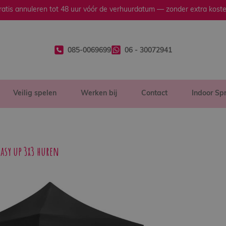
ratis annuleren tot 48 uur vóór de verhuurdatum — zonder extra koste
085-0069699
06 - 30072941
Veilig spelen
Werken bij
Contact
Indoor Sp
Easy up 3x3 huren