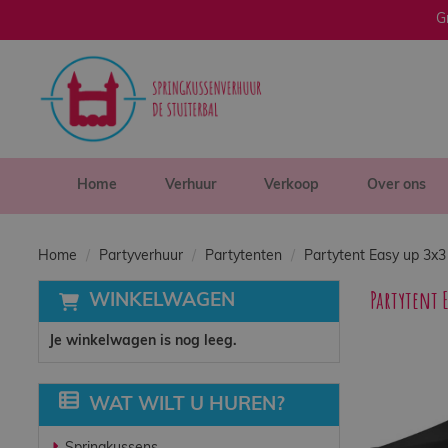
G
sluiten
×
Home
Verhuur
Home
Verhuur
Verkoop
Over ons
Verkoop
Home
Partyverhuur
Partytenten
Partytent Easy up 3x3
Partytent 
WINKELWAGEN
Over ons
Je winkelwagen is nog leeg.
Veilig spelen
WAT WILT U HUREN?