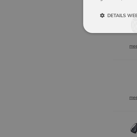
DETAILS WE
mee
mee