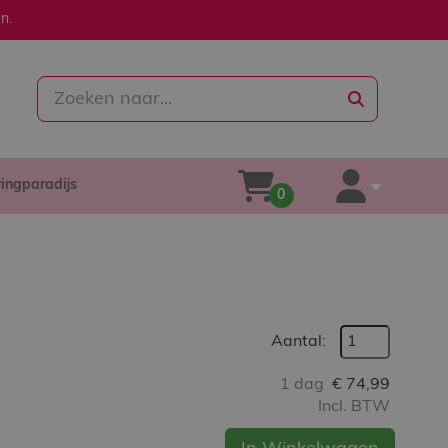
n.
zoeken
ringparadijs
winkelwagen
account
0
Aantal:
1 dag
€
74,99
Incl. BTW