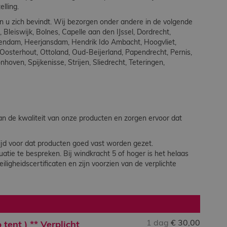
elling.
in u zich bevindt. Wij bezorgen onder andere in de volgende
Bleiswijk, Bolnes, Capelle aan den IJssel, Dordrecht,
sendam, Heerjansdam, Hendrik Ido Ambacht, Hoogvliet,
Oosterhout, Ottoland, Oud-Beijerland, Papendrecht, Pernis,
onhoven,
Spijkenisse,
Strijen, Sliedrecht, Teteringen,
an de kwaliteit van onze producten en zorgen ervoor dat
ijd voor dat producten goed vast worden gezet.
tie te bespreken. Bij windkracht 5 of hoger is het helaas
iligheidscertificaten en zijn voorzien van de verplichte
1 dag
€
30,00
tent ) ** Verplicht