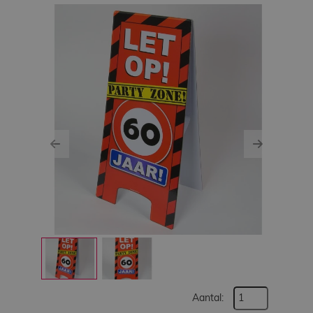
Werken
bij
Contact
Indoor
Springparadijs
Previous
Next
zoeken
Aantal: