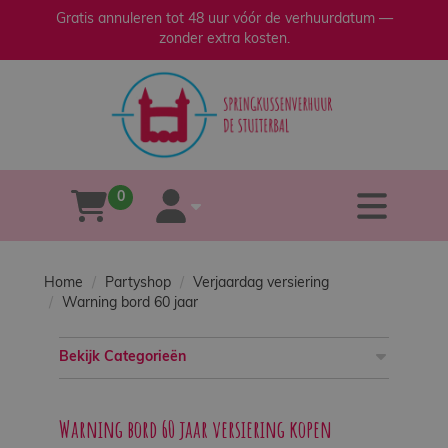
Gratis annuleren tot 48 uur vóór de verhuurdatum —
zonder extra kosten.
sluiten
×
Home
Verhuur
0
tog
winkelwagen
account
Verkoop
Home
Partyshop
Verjaardag versiering
Over
Warning bord 60 jaar
ons
Bekijk Categorieën
Veilig
spelen
Warning bord 60 jaar versiering kopen