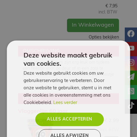
€
7,95
incl. BTW
In Winkelwagen
f
Opties bekijken
y
OMSCHRIJVING
Deze website maakt gebruik
i
Onze Warning Signs zijn erg leuk om tijdens
van cookies.
een feestje voor de deur of in een zaal te
Deze website gebruikt cookies om uw
zetten, zodat iedereen weet dat er een feestje
gebruikerservaring te verbeteren. Door
is!
onze website te gebruiken, stemt u in met
alle cookies in overeenstemming met ons
OPTIES
Cookiebeleid.
Lees verder
t
Vlaggenlijn 60 jaar
ALLES ACCEPTEREN
€
2,99
Incl. BTW
ALLES AFWIJZEN