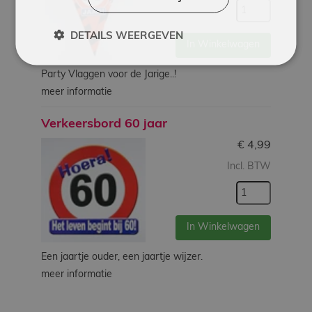
DETAILS WEERGEVEN
In Winkelwagen
Party Vlaggen voor de Jarige..!
meer informatie
Verkeersbord 60 jaar
€
4,99
Incl. BTW
In Winkelwagen
Een jaartje ouder, een jaartje wijzer.
meer informatie