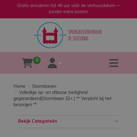
Gratis annuleren tot 48 uur vóór de verhuurdatum —
zonder extra kosten.
sluiten
×
Home
Verhuur
0
tog
winkelwagen
account
Verkoop
Home
Stormbanen
Over
Volledige op- en afbouw (veiligheid
ons
gegarandeerd)Stormbaan 32+ ) ** Verplicht bij het
bezorgen **
Veilig
Bekijk Categorieën
spelen