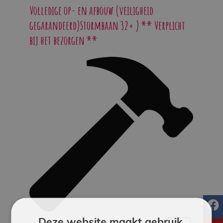
Werken
Volledige op- en afbouw (veiligheid
bij
gegarandeerd)Stormbaan 32+ ) ** Verplicht
bij het bezorgen **
Contact
Indoor
Springparadijs
zoeken
f
Deze website maakt gebruik