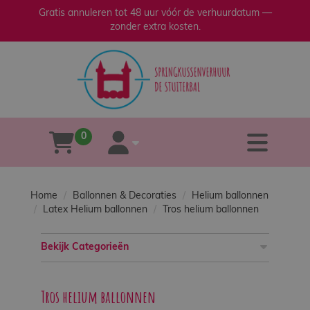
Gratis annuleren tot 48 uur vóór de verhuurdatum —
zonder extra kosten.
sluiten
×
Home
Verhuur
0
tog
winkelwagen
account
Verkoop
Home
Ballonnen & Decoraties
Helium ballonnen
Over
Latex Helium ballonnen
Tros helium ballonnen
ons
Bekijk Categorieën
Veilig
spelen
Tros helium ballonnen