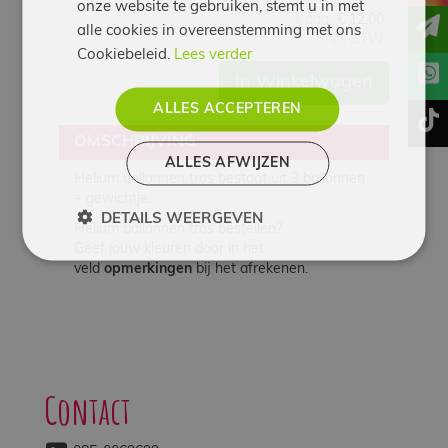
onze website te gebruiken, stemt u in met
1 dag
€
12,00
alle cookies in overeenstemming met ons
Incl. BTW
Cookiebeleid.
Lees verder
In Winkelwagen
ALLES ACCEPTEREN
t
OMSCHRIJVING
ALLES AFWIJZEN
Helium ballonnen tros bestaat uit 3 ballonnen
+ gewichtje.
DETAILS WEERGEVEN
Helium ballonnen tros bestellen?
Geef jouw kleuren door in het
veld
opmerkingen
bij het afrekenen.
Contact