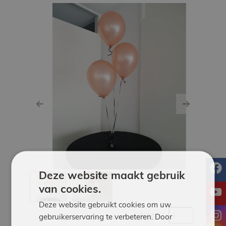
Werken
bij
Contact
Indoor
Springparadijs
Previous
Next
zoeken
f
Deze website maakt gebruik
van cookies.
y
Deze website gebruikt cookies om uw
i
Aantal:
gebruikerservaring te verbeteren. Door