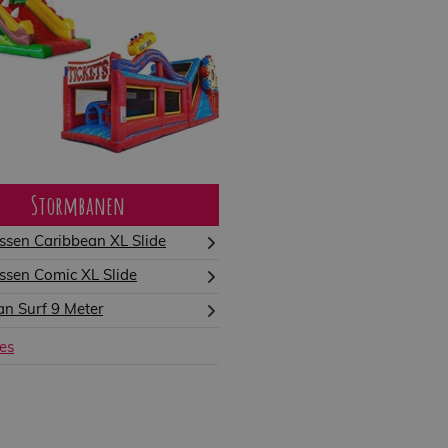
Stormbanen
ssen Caribbean XL Slide
ssen Comic XL Slide
n Surf 9 Meter
les