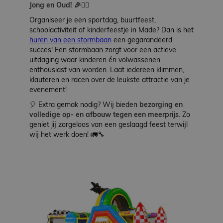
Jong en Oud! 🎉🏃‍♂️
Werken
bij
Organiseer je een sportdag, buurtfeest,
schoolactiviteit of kinderfeestje in Made? Dan is het
huren van een stormbaan
een gegarandeerd
Contact
succes! Een stormbaan zorgt voor een actieve
uitdaging waar kinderen én volwassenen
enthousiast van worden. Laat iedereen klimmen,
Indoor
klauteren en racen over de leukste attractie van je
Springparadijs
evenement!
🎈 Extra gemak nodig? Wij bieden
bezorging en
volledige op- en afbouw tegen een meerprijs
. Zo
geniet jij zorgeloos van een geslaagd feest terwijl
zoeken
wij het werk doen! 🚛🔧