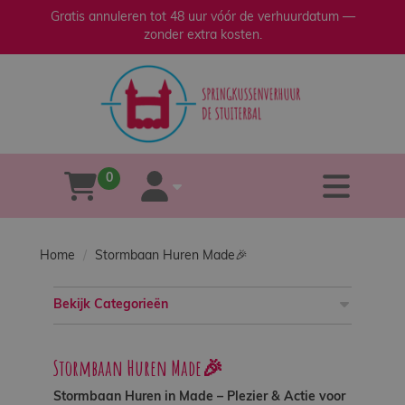
Gratis annuleren tot 48 uur vóór de verhuurdatum —
zonder extra kosten.
sluiten
×
Home
Verhuur
0
tog
winkelwagen
account
Verkoop
Home
Stormbaan Huren Made🎉
Over
ons
Bekijk Categorieën
Veilig
Stormbaan Huren Made🎉
spelen
Stormbaan Huren in Made – Plezier & Actie voor