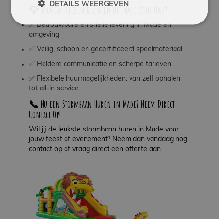
DETAILS WEERGEVEN
💡 Waarom Kiezen Klanten uit Made Voor Ons?
✅ Betrouwbare en snelle levering in Made en
omgeving
✅ Veilig, schoon en gecertificeerd speelmateriaal
✅ Heldere communicatie en scherpe tarieven
✅ Flexibele huurmogelijkheden: van zelf ophalen
tot all-in service
📞 Nu een Stormbaan Huren in Made? Neem Direct
Contact Op!
Wil jij de leukste stormbaan huren in Made voor
jouw feest of evenement? Neem dan vandaag nog
contact op of vraag direct een offerte aan.