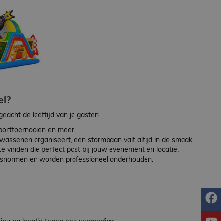
el?
eacht de leeftijd van je gasten.
sporttoernooien en meer.
lwassenen organiseert, een stormbaan valt altijd in de smaak.
e vinden die perfect past bij jouw evenement en locatie.
idsnormen en worden professioneel onderhouden.
f
y