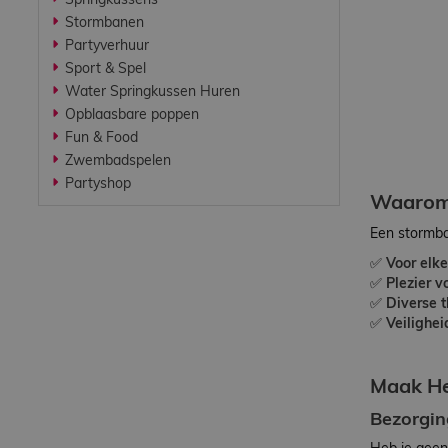
Springkussens
Werken bij
Stormbanen
Partyverhuur
Sport & Spel
Contact
Water Springkussen Huren
Opblaasbare poppen
Fun & Food
Indoor
Zwembadspelen
Springparadijs
Partyshop
Waarom 
Een stormbaa
zoeken
✅
Voor elk
✅
Plezier v
✅
Diverse 
✅
Veilighe
Maak He
Bezorgin