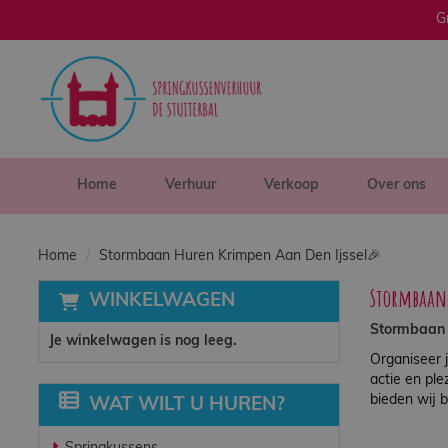
G
sluiten
×
Home
Verhuur
Home
Verhuur
Verkoop
Over ons
Verkoop
Home
Stormbaan Huren Krimpen Aan Den Ijssel🎉
Stormbaan
WINKELWAGEN
Over ons
Stormbaan H
Je winkelwagen is nog leeg.
Organiseer 
Veilig spelen
actie en ple
bieden wij 
WAT WILT U HUREN?