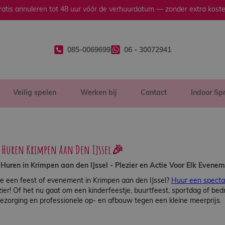
ratis annuleren tot 48 uur vóór de verhuurdatum — zonder extra koste
085-0069699
06 - 30072941
Veilig spelen
Werken bij
Contact
Indoor Sp
 Huren Krimpen Aan Den Ijssel🎉
uren in Krimpen aan den IJssel - Plezier en Actie Voor Elk Evene
je een feest of evenement in Krimpen aan den IJssel?
Huur een specta
zier! Of het nu gaat om een kinderfeestje, buurtfeest, sportdag of bed
bezorging en professionele op- en afbouw tegen een kleine meerprijs.