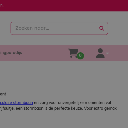
n.
zoeken
ringparadijs
winkelwagen
account
0
ment
culaire stormbaan
en zorg voor onvergetelijke momenten vol
rijfsuitje, een stormbaan is de perfecte keuze. Voor extra gemak