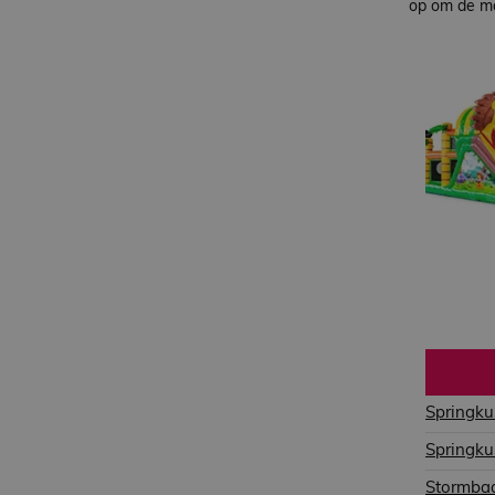
op om de mo
Springku
Springku
Stormbaa