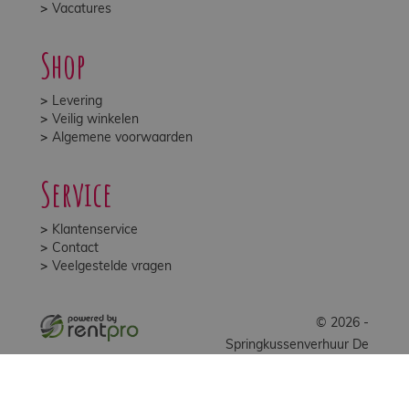
Vacatures
Shop
Levering
Veilig winkelen
Algemene voorwaarden
Service
Klantenservice
Contact
Veelgestelde vragen
© 2026 -
Springkussenverhuur De
Stuiterbal B.V.
facebook
youtube
instagram
tiktok