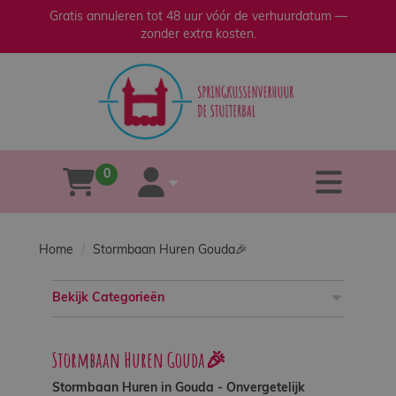
Gratis annuleren tot 48 uur vóór de verhuurdatum —
zonder extra kosten.
sluiten
×
Home
Verhuur
0
tog
winkelwagen
account
Verkoop
Home
Stormbaan Huren Gouda🎉
Over
ons
Bekijk Categorieën
Veilig
Stormbaan Huren Gouda🎉
spelen
Stormbaan Huren in Gouda - Onvergetelijk