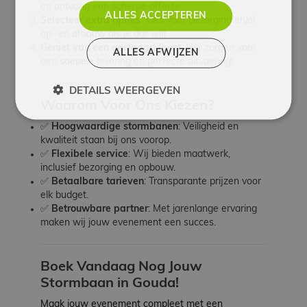
en ontvang een scherpe offerte.
ALLES ACCEPTEREN
Selecteer extra opties
: Kies voor bezorging en/of
op- en afbouw als je dat wilt.
Geniet van een geslaagd feest
: Wij zorgen voor
ALLES AFWIJZEN
een soepele levering en perfecte uitvoering!
DETAILS WEERGEVEN
Waarom Voor Ons Kiezen?
✅
Hoogwaardige stormbanen
: Veiligheid en
kwaliteit staan bij ons voorop.
✅
Flexibele service
: Wij bieden maatwerk,
inclusief bezorging en opbouw.
✅
Betaalbare tarieven
: Transparante prijzen voor
elk budget.
✅
Betrouwbare partner
: Met jarenlange ervaring
maken wij jouw evenement een succes.
Boek Vandaag Nog Jouw
Stormbaan in Gouda!
Maak jouw evenement compleet met een