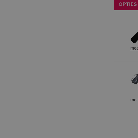
OPTIES
mee
mee