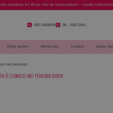
ratis annuleren tot 48 uur vóór de verhuurdatum — zonder extra koste
085-0069699
06 - 30072941
Veilig spelen
Werken bij
Contact
Indoor Sp
vis met plonsbad
en XL Clownvis met plonsbad huren