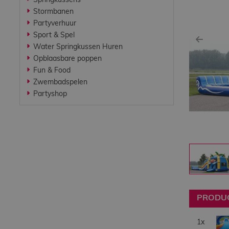
Springkussens
Werken bij
Stormbanen
Partyverhuur
Sport & Spel
Contact
Previ
Water Springkussen Huren
Opblaasbare poppen
Fun & Food
Indoor
Zwembadspelen
Springparadijs
Partyshop
zoeken
PRODUC
1x