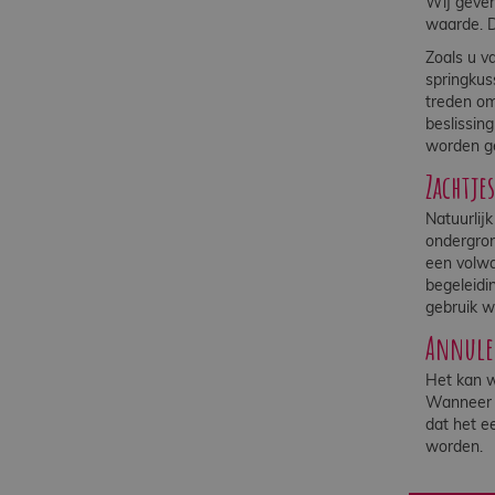
Wij geven
waarde. D
Zoals u v
springkus
treden om
beslissin
worden ge
Zachtje
Natuurlij
ondergron
een volwa
begeleidi
gebruik w
Annuler
Het kan w
Wanneer u
dat het e
worden.