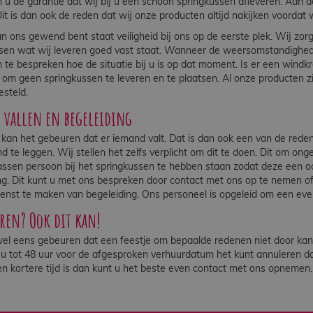
 u de garantie dat wij bij u een schoon springkussen afleveren. Aan 
it is dan ook de reden dat wij onze producten altijd nakijken voordat 
an ons gewend bent staat veiligheid bij ons op de eerste plek. Wij 
sen wat wij leveren goed vast staat. Wanneer de weersomstandigheden
 te bespreken hoe de situatie bij u is op dat moment. Is er een windkr
g om geen springkussen te leveren en te plaatsen. Al onze producten zij
steld.
s vallen en begeleiding
k kan het gebeuren dat er iemand valt. Dat is dan ook een van de red
d te leggen. Wij stellen het zelfs verplicht om dit te doen. Dit om on
ssen persoon bij het springkussen te hebben staan zodat deze een oo
ng. Dit kunt u met ons bespreken door contact met ons op te nemen o
enst te maken van begeleiding. Ons personeel is opgeleid om een eve
en? Ook dit kan!
el eens gebeuren dat een feestje om bepaalde redenen niet door kan 
 tot 48 uur voor de afgesproken verhuurdatum het kunt annuleren da
en kortere tijd is dan kunt u het beste even contact met ons opnemen.