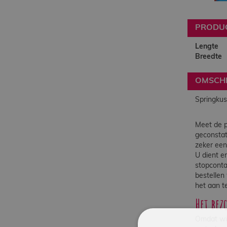
PRODU
Lengte
Breedte
OMSCHR
Springkus
Meet de p
geconstat
zeker een
U dient e
stopconta
bestellen
het aan t
Het bez
Omdat wij