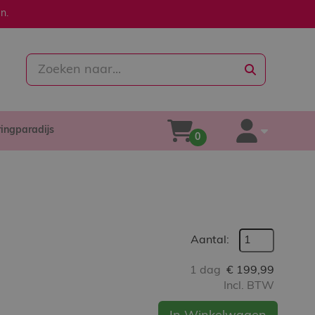
n.
zoeken
ringparadijs
winkelwagen
account
0
Aantal:
1 dag
€
199,99
Incl. BTW