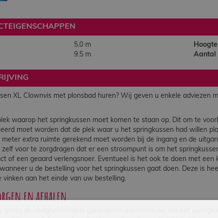
CTEIGENSCHAPPEN
5.0 m
Hoogte
9.5 m
Aantal
IJVING
sen XL Clownvis met plonsbad huren? Wij geven u enkele adviezen me
lek waarop het springkussen moet komen te staan op. Dit om te voor
eerd moet worden dat de plek waar u het springkussen had willen plaat
 meter extra ruimte gerekend moet worden bij de ingang en de uitga
r zelf voor te zorgdragen dat er een stroompunt is om het springkuss
ct of een geaard verlengsnoer. Eventueel is het ook te doen met een
 wanneer u de bestelling voor het springkussen gaat doen. Deze is he
e vinken aan het einde van uw bestelling.
orgen en afhalen
 graag de veiligheidsregels garanderen adviseren wij om het springku