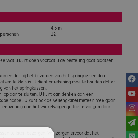
4.5 m
 personen
12
e wat u kunt doen voordat u de bestelling gaat plaatsen.
komen dat bij het bezorgen van het springkussen dan
f
sen te klein is. U dient er rekening mee te houden dat er
ng van het springkussen.
y
en op aan te sluiten. U kunt dan denken aan een
 kabelhaspel. U kunt ook de verlengkabel meteen mee gaan
i
el eenvoudig aan het winkelwagentje toe te voegen door
ssen te laten bezorgen. Wij zorgen ervoor dat het