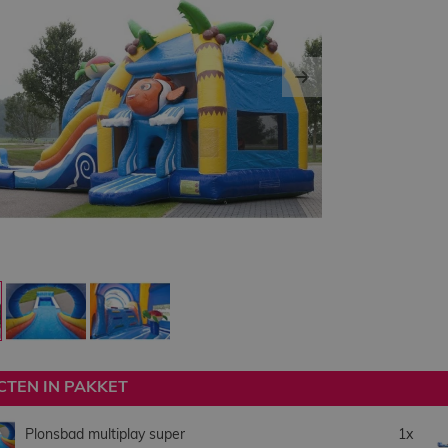
ous
Next
TEN IN PAKKET
Plonsbad multiplay super
1x