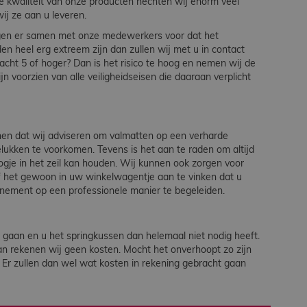
de kwaliteit van onze producten hechten wij enorm veel
wij ze aan u leveren.
zorgen er samen met onze medewerkers voor dat het
 heel erg extreem zijn dan zullen wij met u in contact
acht 5 of hoger? Dan is het risico te hoog en nemen wij de
n voorzien van alle veiligheidseisen die daaraan verplicht
enen dat wij adviseren om valmatten op een verharde
gelukken te voorkomen. Tevens is het aan te raden om altijd
gje in het zeil kan houden. Wij kunnen ook zorgen voor
f het gewoon in uw winkelwagentje aan te vinken dat u
nement op een professionele manier te begeleiden.
gaan en u het springkussen dan helemaal niet nodig heeft.
n rekenen wij geen kosten. Mocht het onverhoopt zo zijn
 Er zullen dan wel wat kosten in rekening gebracht gaan