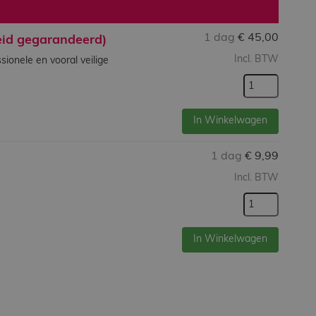
1 dag
€
45,00
eid gegarandeerd)
Incl. BTW
sionele en vooral veilige
In Winkelwagen
1 dag
€
9,99
Incl. BTW
In Winkelwagen