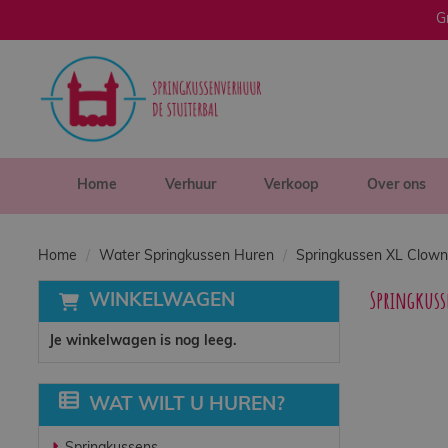
G
sluiten
×
Home
Verhuur
Home
Verhuur
Verkoop
Over ons
Verkoop
Home
Water Springkussen Huren
Springkussen XL Clown
Springkuss
WINKELWAGEN
Over ons
Je winkelwagen is nog leeg.
Veilig spelen
WAT WILT U HUREN?