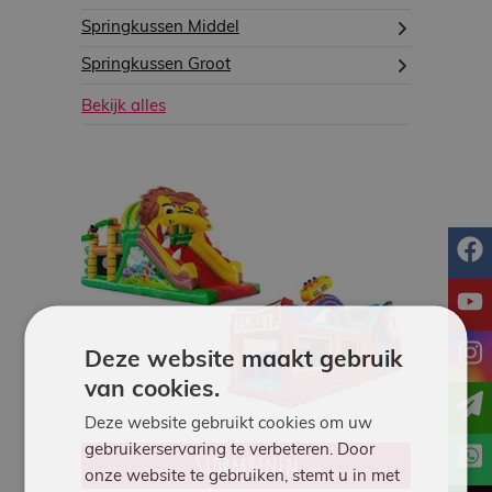
Springkussen Middel
Springkussen Groot
Bekijk alles
f
y
i
Deze website maakt gebruik
van cookies.
Deze website gebruikt cookies om uw
gebruikerservaring te verbeteren. Door
Stormbanen
onze website te gebruiken, stemt u in met