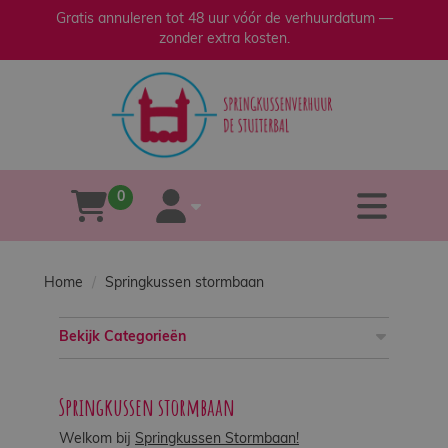
Gratis annuleren tot 48 uur vóór de verhuurdatum —
zonder extra kosten.
sluiten
×
Home
Verhuur
0
tog
winkelwagen
account
Verkoop
Home
Springkussen stormbaan
Over
ons
Bekijk Categorieën
Veilig
Springkussen stormbaan
spelen
Welkom bij
Springkussen Stormbaan!