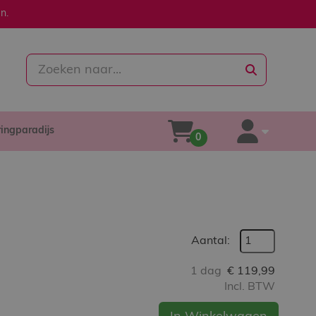
n.
zoeken
ringparadijs
winkelwagen
account
0
Aantal:
1 dag
€
119,99
Incl. BTW