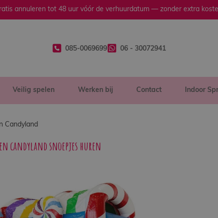
ratis annuleren tot 48 uur vóór de verhuurdatum — zonder extra koste
085-0069699
06 - 30072941
Veilig spelen
Werken bij
Contact
Indoor Sp
n Candyland
en candyland snoepjes huren