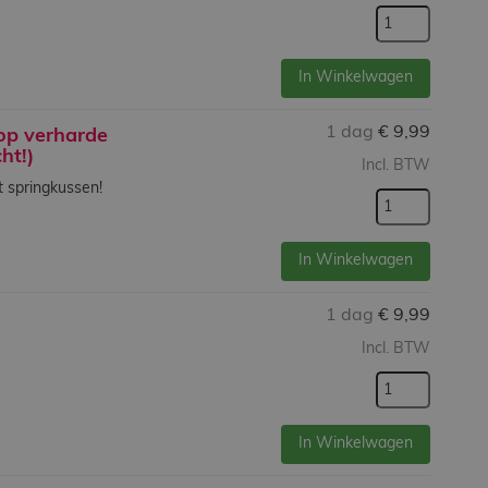
In Winkelwagen
1 dag
€
9,99
op verharde
ht!)
Incl. BTW
t springkussen!
In Winkelwagen
1 dag
€
9,99
Incl. BTW
In Winkelwagen