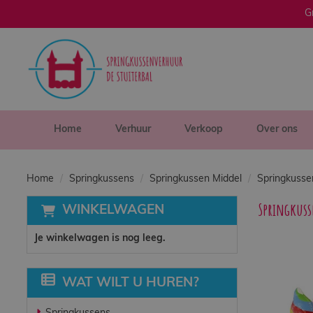
G
sluiten
×
Home
Verhuur
Home
Verhuur
Verkoop
Over ons
Verkoop
Home
Springkussens
Springkussen Middel
Springkusse
Springkuss
WINKELWAGEN
Over ons
Je winkelwagen is nog leeg.
Veilig spelen
WAT WILT U HUREN?