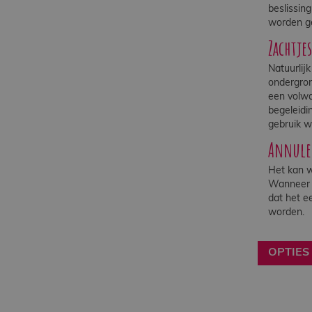
beslissin
worden ge
Zachtje
Natuurlij
ondergron
een volwa
begeleidi
gebruik w
Annuler
Het kan w
Wanneer u
dat het e
worden.
OPTIES