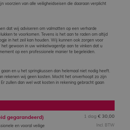
n voorzien van alle veiligheidseisen die daaraan verplicht
enen dat wij adviseren om valmatten op een verharde
gelukken te voorkomen. Tevens is het aan te raden om altijd
gje in het zeil kan houden. Wij kunnen ook zorgen voor
f het gewoon in uw winkelwagentje aan te vinken dat u
nement op een professionele manier te begeleiden.
gaan en u het springkussen dan helemaal niet nodig heeft.
n rekenen wij geen kosten. Mocht het onverhoopt zo zijn
 Er zullen dan wel wat kosten in rekening gebracht gaan
1 dag
€
30,00
eid gegarandeerd)
Incl. BTW
sionele en vooral veilige