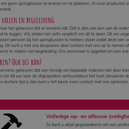
g om geen springkussen te leveren en te plaatsen. Al onze producten zij
steld.
s vallen en begeleiding
k kan het gebeuren dat er iemand valt. Dat is dan ook een van de red
d te leggen. Wij stellen het zelfs verplicht om dit te doen. Dit om on
ssen persoon bij het springkussen te hebben staan zodat deze een oo
ng. Dit kunt u met ons bespreken door contact met ons op te nemen o
enst te maken van begeleiding. Ons personeel is opgeleid om een eve
en? Ook dit kan!
el eens gebeuren dat een feestje om bepaalde redenen niet door kan 
 tot 48 uur voor de afgesproken verhuurdatum het kunt annuleren da
en kortere tijd is dan kunt u het beste even contact met ons opnemen.
Volledige op- en afbouw (veiligh
Zo bent u altijd gegarandeerd van een profes