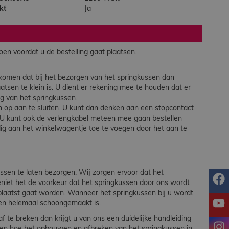
kt
Ja
en voordat u de bestelling gaat plaatsen.
komen dat bij het bezorgen van het springkussen dan
sen te klein is. U dient er rekening mee te houden dat er
ng van het springkussen.
n op aan te sluiten. U kunt dan denken aan een stopcontact
. U kunt ook de verlengkabel meteen mee gaan bestellen
dig aan het winkelwagentje toe te voegen door het aan te
ssen te laten bezorgen. Wij zorgen ervoor dat het
f
eniet het de voorkeur dat het springkussen door ons wordt
eplaatst gaat worden. Wanneer het springkussen bij u wordt
y
sen helemaal schoongemaakt is.
f te breken dan krijgt u van ons een duidelijke handleiding
i