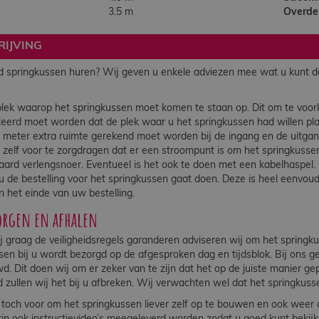
3.5 m
Overde
IJVING
 springkussen huren? Wij geven u enkele adviezen mee wat u kunt do
lek waarop het springkussen moet komen te staan op. Dit om te voor
eerd moet worden dat de plek waar u het springkussen had willen plaat
 meter extra ruimte gerekend moet worden bij de ingang en de uitga
r zelf voor te zorgdragen dat er een stroompunt is om het springkusse
aard verlengsnoer. Eventueel is het ook te doen met een kabelhaspel
 de bestelling voor het springkussen gaat doen. Deze is heel eenvou
n het einde van uw bestelling.
orgen en afhalen
 graag de veiligheidsregels garanderen adviseren wij om het springku
sen bij u wordt bezorgd op de afgesproken dag en tijdsblok. Bij ons g
. Dit doen wij om er zeker van te zijn dat het op de juiste manier g
 zullen wij het bij u afbreken. Wij verwachten wel dat het springkus
r toch voor om het springkussen liever zelf op te bouwen en ook weer a