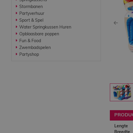
Springkussens
Werken bij
Stormbanen
Partyverhuur
Sport & Spel
Contact
Previ
Water Springkussen Huren
Opblaasbare poppen
Fun & Food
Indoor
Zwembadspelen
Springparadijs
Partyshop
zoeken
PRODU
Lengte
Breedte