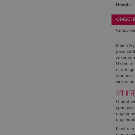
Hoogte
OMSCHR
Candyland
Meet de p
geconstat
zeker een
U dient e
of een ge
wanneer u
vinken aa
Het bez
Omdat wij
springkus
opgebouwd
opgehaald
Kiest u e