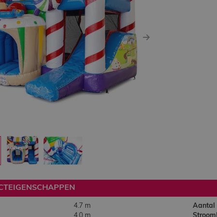
ous
Next
CTEIGENSCHAPPEN
4.7 m
Aantal
4.0 m
Stroom