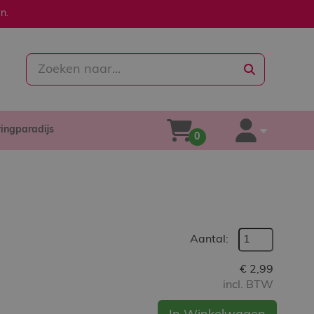
n.
zoeken
ringparadijs
winkelwagen
account
0
Aantal:
€
2,99
incl. BTW