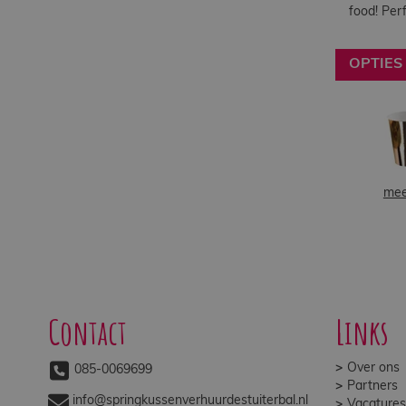
food! Perf
OPTIES
mee
Contact
Links
Over ons
085-0069699
Partners
info@springkussenverhuurdestuiterbal.nl
Vacatures