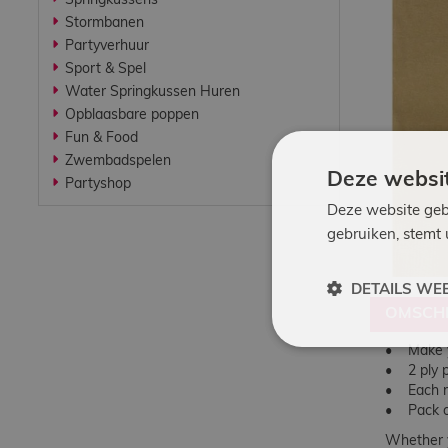
Springkussens
Werken bij
Stormbanen
Partyverhuur
Sport & Spel
Contact
Water Springkussen Huren
Opblaasbare poppen
Fun & Food
Indoor
Zwembadspelen
Springparadijs
Deze websit
Partyshop
Deze website geb
gebruiken, stemt
zoeken
DETAILS WE
OMSCHR
• Make yo
• 2 ply 
• Each m
• Pack o
Whether y