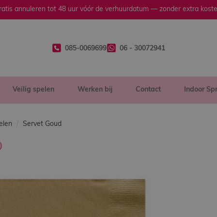
ratis annuleren tot 48 uur vóór de verhuurdatum — zonder extra koste
085-0069699
06 - 30072941
Veilig spelen
Werken bij
Contact
Indoor Sp
elen
Servet Goud
d