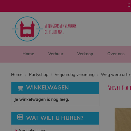
G
sluiten
×
Home
Verhuur
Home
Verhuur
Verkoop
Over ons
Verkoop
Home
Partyshop
Verjaardag versiering
Weg werp artik
Servet Gou
WINKELWAGEN
Over ons
Je winkelwagen is nog leeg.
Veilig spelen
WAT WILT U HUREN?