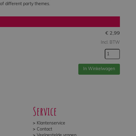
 of different party themes.
€
2,99
Incl. BTW
In Winkelwagen
Service
Klantenservice
Contact
Veelgestelde vragen