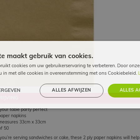
e maakt gebruik van cookies.
ruikt cookies om uw gebruikerservaring te verbeteren. Door onze
 u in met alle cookies in overeenstemming met ons Cookiebeleid.
ALLES AFWIJZEN
ALLES A
ERGEVEN
IJVING
ur table party perfect
paper napkins
easures 33cm x 33cm
f 50
ou’re serving sandwiches or cake, these 2 ply paper napkins will help 