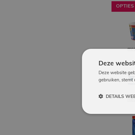
OPTIES
mee
Deze websit
Deze website geb
gebruiken, stemt
DETAILS WE
mee