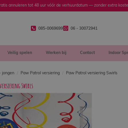
ratis annuleren tot 48 uur vóór de verhuurdatum — zonder extra koste
085-0069699
06 - 30072941
Veilig spelen
Werken bij
Contact
Indoor Sp
- jongen
Paw Patrol versiering
Paw Patrol versiering Swirls
versiering Swirls