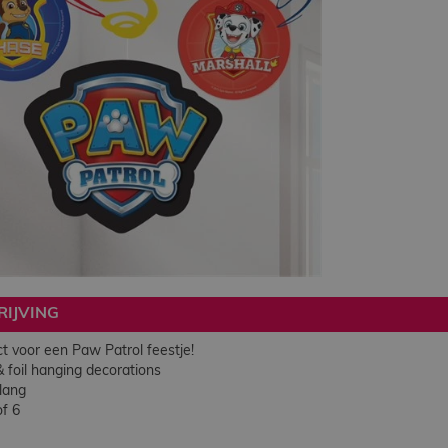
IJVING
 voor een Paw Patrol feestje!
foil hanging decorations
lang
f 6