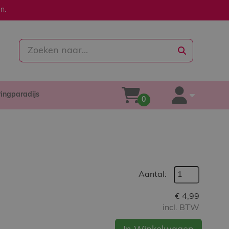
n.
zoeken
ringparadijs
winkelwagen
account
0
Aantal:
€
4,99
incl. BTW