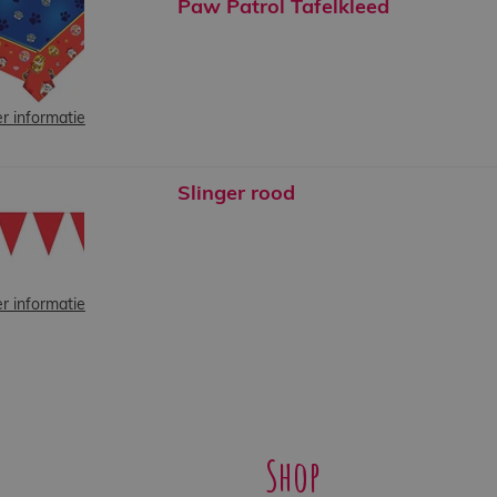
Paw Patrol Tafelkleed
r informatie
Slinger rood
r informatie
Shop