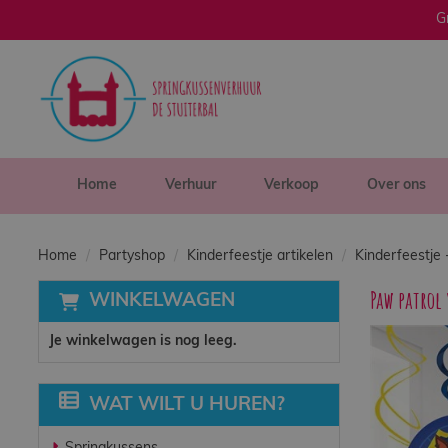
G
sluiten
×
Home
Verhuur
Home
Verhuur
Verkoop
Over ons
Verkoop
Home
Partyshop
Kinderfeestje artikelen
Kinderfeestje 
Paw patrol 
WINKELWAGEN
Over ons
Je winkelwagen is nog leeg.
Veilig spelen
WAT WILT U HUREN?