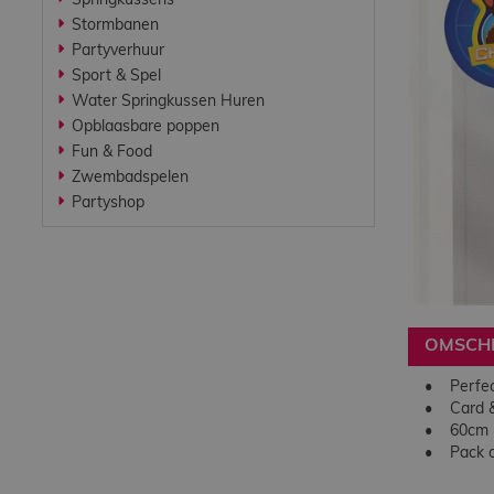
Springkussens
Werken bij
Stormbanen
Partyverhuur
Sport & Spel
Contact
Water Springkussen Huren
Opblaasbare poppen
Fun & Food
Indoor
Zwembadspelen
Springparadijs
Partyshop
zoeken
OMSCHR
• Perfect
• Card & 
• 60cm 
• Pack o