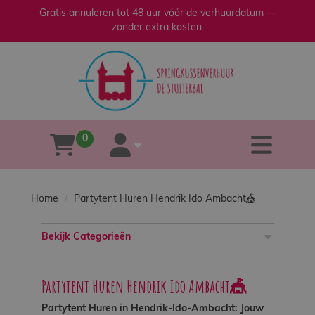
Gratis annuleren tot 48 uur vóór de verhuurdatum —
zonder extra kosten.
sluiten
×
Home
Verhuur
0
tog
winkelwagen
account
Verkoop
Home
Partytent Huren Hendrik Ido Ambacht🎪
Over
ons
Bekijk Categorieën
Veilig
Partytent Huren Hendrik Ido Ambacht🎪
spelen
Partytent Huren in Hendrik-Ido-Ambacht: Jouw