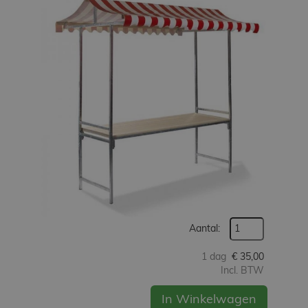
Werken
bij
Contact
Indoor
Springparadijs
zoeken
Aantal:
1 dag
€
35,00
Incl. BTW
In Winkelwagen