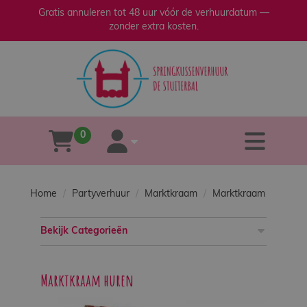
Gratis annuleren tot 48 uur vóór de verhuurdatum —
zonder extra kosten.
sluiten
×
Home
Verhuur
0
tog
winkelwagen
account
Verkoop
Home
Partyverhuur
Marktkraam
Marktkraam
Over
ons
Bekijk Categorieën
Veilig
spelen
Marktkraam huren