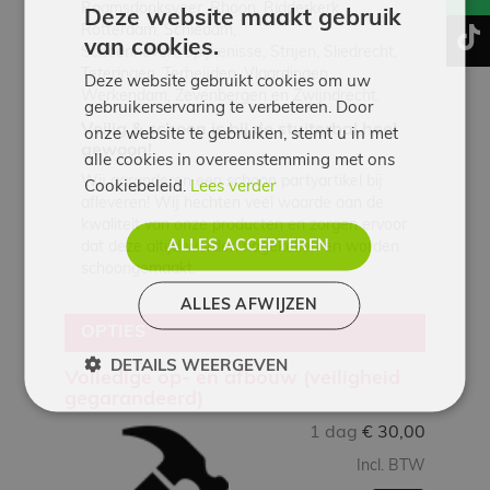
Raamsdonksveer, Rhoon, Ridderkerk,
Deze website maakt gebruik
Rotterdam, Schiedam,
t
van cookies.
Schoonhoven,
Spijkenisse,
Strijen, Sliedrecht,
Teteringen, Terheijden, Vlaardingen,
Deze website gebruikt cookies om uw
Werkendam, Zevenbergen en Zwijndrecht.
gebruikerservaring te verbeteren. Door
Veilig & schoon is bij de stuiterbal heel
onze website te gebruiken, stemt u in met
gewoon!
alle cookies in overeenstemming met ons
Wij garanderen een schoon partyartikel bij
Cookiebeleid.
Lees verder
afleveren! Wij hechten veel waarde aan de
kwaliteit van onze producten en zorgen ervoor
ALLES ACCEPTEREN
dat deze altijd worden nagekeken en worden
schoongemaakt.
ALLES AFWIJZEN
OPTIES
DETAILS WEERGEVEN
Volledige op- en afbouw (veiligheid
gegarandeerd)
1 dag
€
30,00
Incl. BTW