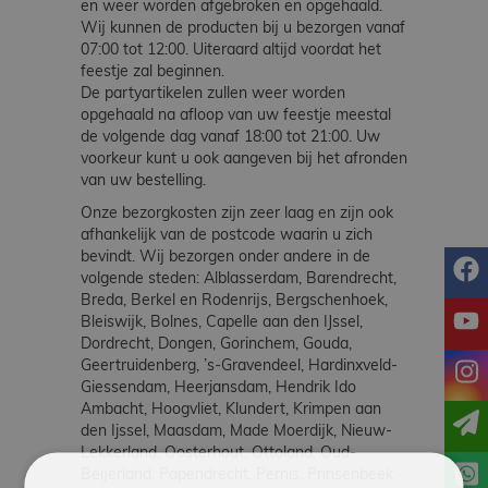
en weer worden afgebroken en opgehaald.
Wij kunnen de producten bij u bezorgen vanaf
07:00 tot 12:00. Uiteraard altijd voordat het
feestje zal beginnen.
De partyartikelen zullen weer worden
opgehaald na afloop van uw feestje meestal
de volgende dag vanaf 18:00 tot 21:00. Uw
voorkeur kunt u ook aangeven bij het afronden
van uw bestelling.
Onze bezorgkosten zijn zeer laag en zijn ook
afhankelijk van de postcode waarin u zich
bevindt. Wij bezorgen onder andere in de
f
volgende steden: Alblasserdam, Barendrecht,
Breda, Berkel en Rodenrijs, Bergschenhoek,
y
Bleiswijk, Bolnes, Capelle aan den IJssel,
Dordrecht, Dongen, Gorinchem, Gouda,
Geertruidenberg, ’s-Gravendeel, Hardinxveld-
i
Giessendam, Heerjansdam, Hendrik Ido
Ambacht, Hoogvliet, Klundert, Krimpen aan
den Ijssel, Maasdam, Made Moerdijk, Nieuw-
Lekkerland, Oosterhout, Ottoland, Oud-
Beijerland, Papendrecht, Pernis, Prinsenbeek