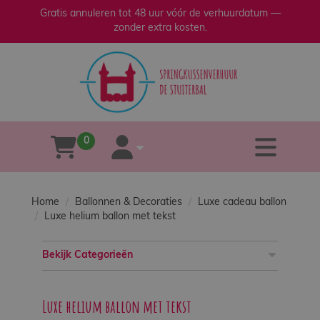
Gratis annuleren tot 48 uur vóór de verhuurdatum —
zonder extra kosten.
sluiten
×
Home
Verhuur
0
tog
winkelwagen
account
Verkoop
Home
Ballonnen & Decoraties
Luxe cadeau ballon
Over
Luxe helium ballon met tekst
ons
Bekijk Categorieën
Veilig
spelen
Luxe helium ballon met tekst