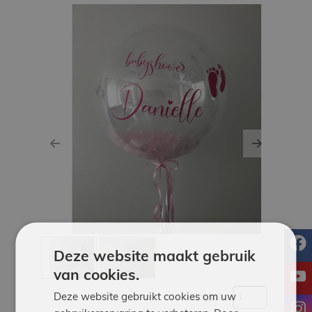
Werken
bij
Contact
Indoor
Springparadijs
Previous
Next
zoeken
f
Deze website maakt gebruik
van cookies.
y
Deze website gebruikt cookies om uw
Aantal:
i