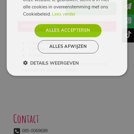
alle cookies in overeenstemming met ons
In Winkelwagen
Cookiebeleid.
Lees verder
OMSCHRIJVING
ALLES ACCEPTEREN
t
• Confetti ballonnen
ALLES AFWIJZEN
• 12 inche ballonnen
• 6 stuks
DETAILS WEERGEVEN
Deze prachtige 1st birthday ballonen komen
met roze en gouden confetti.
Contact
085-0069699