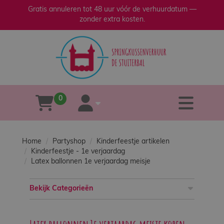
Gratis annuleren tot 48 uur vóór de verhuurdatum —
zonder extra kosten.
sluiten
×
Home
Verhuur
0
tog
winkelwagen
account
Verkoop
Home
Partyshop
Kinderfeestje artikelen
Over
Kinderfeestje - 1e verjaardag
ons
Latex ballonnen 1e verjaardag meisje
Bekijk Categorieën
Veilig
spelen