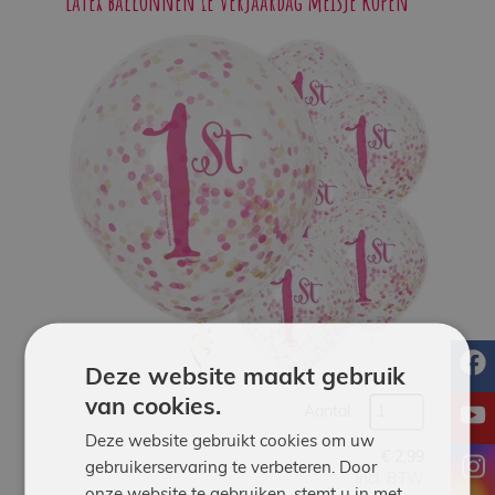
Latex ballonnen 1e verjaardag meisje kopen
Werken
bij
Contact
Indoor
Springparadijs
zoeken
f
Deze website maakt gebruik
van cookies.
y
Aantal:
Deze website gebruikt cookies om uw
€
2,99
i
gebruikerservaring te verbeteren. Door
incl. BTW
onze website te gebruiken, stemt u in met