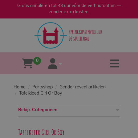
Gratis annuleren tot 48 uur vóór de verhuurdatum —
zonder extra kosten.
sluiten
×
Home
Verhuur
0
tog
winkelwagen
account
Verkoop
Home
Partyshop
Gender reveal artikelen
Over
Tafelkleed Girl Or Boy
ons
Bekijk Categorieën
Veilig
spelen
Tafelkleed Girl Or Boy