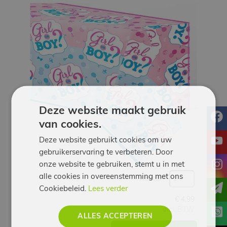
Werken
bij
Contact
Indoor
Springparadijs
Deze website maakt gebruik
f
van cookies.
zoeken
y
Deze website gebruikt cookies om uw
gebruikerservaring te verbeteren. Door
i
onze website te gebruiken, stemt u in met
alle cookies in overeenstemming met ons
Aantal:
Cookiebeleid.
Lees verder
€
4,99
incl. BTW
ALLES ACCEPTEREN