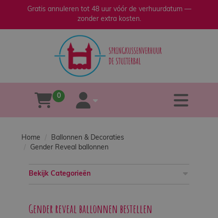
Gratis annuleren tot 48 uur vóór de verhuurdatum —
zonder extra kosten.
sluiten
×
Home
Verhuur
0
tog
winkelwagen
account
Verkoop
Home
Ballonnen & Decoraties
Over
Gender Reveal ballonnen
ons
Bekijk Categorieën
Veilig
spelen
Gender reveal ballonnen bestellen