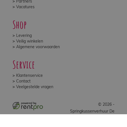
Partners
Vacatures
Shop
Levering
Veilig winkelen
Algemene voorwaarden
Service
Klantenservice
Contact
Veelgestelde vragen
© 2026 -
Springkussenverhuur De
Stuiterbal B.V.
facebook
youtube
instagram
tiktok