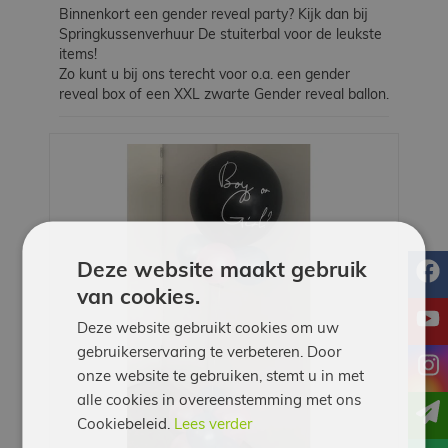
Werken
Binnenkort een gender reveal party? Kijk dan bij
bij
Springkussenverhuur De stuiterbal voor de leukste
items!
Zo kunt u bij ons terecht voor o.a. een gender
Contact
reveal box of een XXL zwarte Gender reveal ballon.
Indoor
Springparadijs
zoeken
f
Deze website maakt gebruik
van cookies.
y
Deze website gebruikt cookies om uw
gebruikerservaring te verbeteren. Door
i
onze website te gebruiken, stemt u in met
alle cookies in overeenstemming met ons
Cookiebeleid.
Lees verder