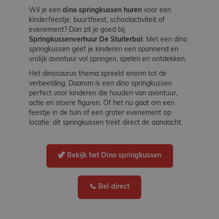
Werken
Wil je een
dino springkussen huren
voor een
bij
kinderfeestje, buurtfeest, schoolactiviteit of
evenement? Dan zit je goed bij
Springkussenverhuur De Stuiterbal
. Met een dino
Contact
springkussen geef je kinderen een spannend en
vrolijk avontuur vol springen, spelen en ontdekken.
Het dinosaurus thema spreekt enorm tot de
Indoor
verbeelding. Daarom is een dino springkussen
Springparadijs
perfect voor kinderen die houden van avontuur,
actie en stoere figuren. Of het nu gaat om een
feestje in de tuin of een groter evenement op
locatie: dit springkussen trekt direct de aandacht.
zoeken
🦖 Bekijk het Dino springkussen
📞 Bel direct