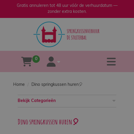
Gratis annuleren tot 48 uur vóór de verhuurdatum —
zonder extra kosten.
sluiten
×
Home
Verhuur
0
tog
winkelwagen
account
Verkoop
Home
Dino springkussen huren🎈
Over
ons
Bekijk Categorieën
Veilig
Dino springkussen huren🎈
spelen