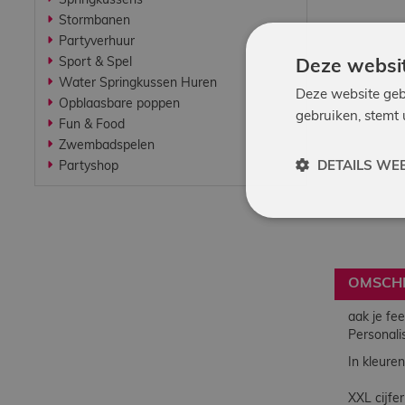
Springkussens
Werken bij
Stormbanen
Partyverhuur
Sport & Spel
Deze websit
Contact
Water Springkussen Huren
Deze website geb
Opblaasbare poppen
gebruiken, stemt
Fun & Food
Indoor
Zwembadspelen
Springparadijs
DETAILS WE
Partyshop
zoeken
OMSCHR
aak je fee
Personali
In kleuren
XXL cijfer