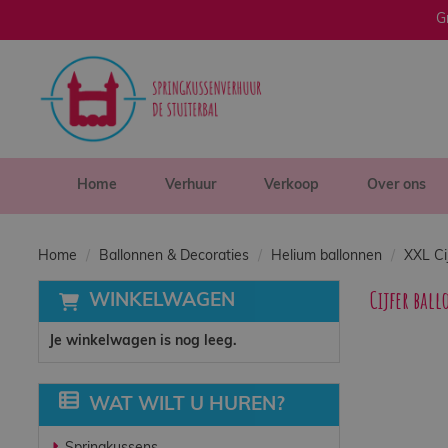
G
sluiten
×
Home
Verhuur
Home
Verhuur
Verkoop
Over ons
Verkoop
Home
Ballonnen & Decoraties
Helium ballonnen
XXL Ci
Cijfer bal
WINKELWAGEN
Over ons
Je winkelwagen is nog leeg.
Veilig spelen
WAT WILT U HUREN?