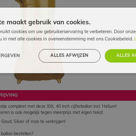
e maakt gebruik van cookies.
ruikt cookies om uw gebruikerservaring te verbeteren. Door onze
 u in met alle cookies in overeenstemming met ons Cookiebeleid.
ALLES AFWIJZEN
ALLES A
ERGEVEN
IJVING
stje compleet met deze XXL 40 inch cijferballon incl. Helium!
seren is ook mogelijk tegen meerprijs met eigen tekst.
 Goud, Silver of roze te verkrijgen!
 ballon bestellen?