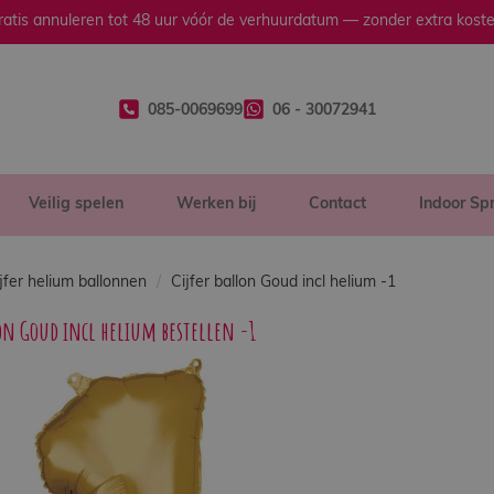
ratis annuleren tot 48 uur vóór de verhuurdatum — zonder extra koste
085-0069699
06 - 30072941
Veilig spelen
Werken bij
Contact
Indoor Sp
jfer helium ballonnen
Cijfer ballon Goud incl helium -1
lon Goud incl helium bestellen -1