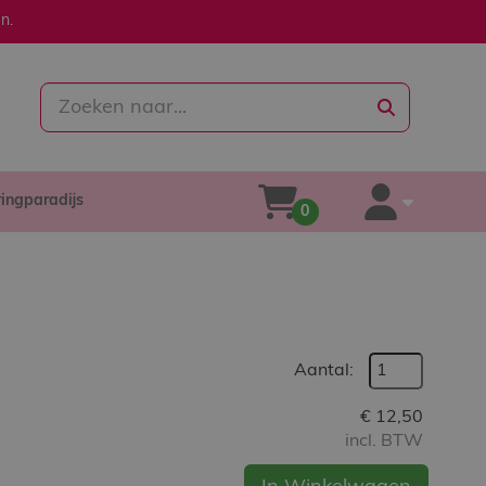
n.
zoeken
ringparadijs
winkelwagen
account
0
Aantal:
€
12,50
incl. BTW