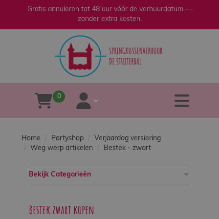
Gratis annuleren tot 48 uur vóór de verhuurdatum —
zonder extra kosten.
sluiten
×
Home
Verhuur
0
tog
winkelwagen
account
Verkoop
Home
Partyshop
Verjaardag versiering
Over
Weg werp artikelen
Bestek - zwart
ons
Bekijk Categorieën
Veilig
spelen
Bestek zwart kopen