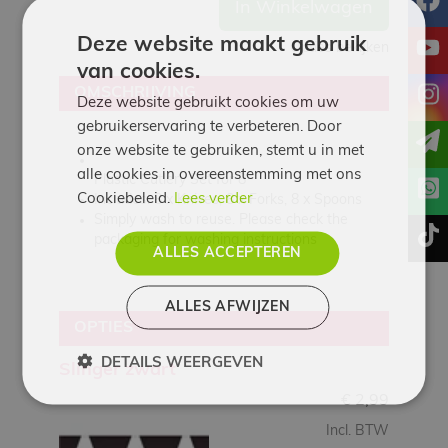
In Winkelwagen
Deze website maakt gebruik
y
Opties bekijken
van cookies.
i
OMSCHRIJVING
Deze website gebruikt cookies om uw
gebruikerservaring te verbeteren. Door
onze website te gebruiken, stemt u in met
alle cookies in overeenstemming met ons
Plastic Cutlery Set for 8
Cookiebeleid.
Lees verder
Includes: 8 x Knives, 8 x Forks, 8 x Spoons
Simply wash to reuse. Please check the
t
packaging for washing instructions
ALLES ACCEPTEREN
ALLES AFWIJZEN
OPTIES
DETAILS WEERGEVEN
Slinger zwart
€
2,99
Incl. BTW