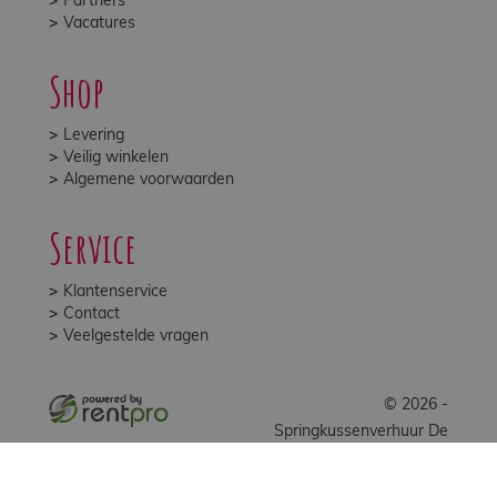
Partners
Vacatures
Shop
Levering
Veilig winkelen
Algemene voorwaarden
Service
Klantenservice
Contact
Veelgestelde vragen
© 2026 -
Springkussenverhuur De
Stuiterbal B.V.
facebook
youtube
instagram
tiktok