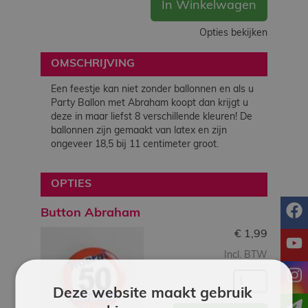
In Winkelwagen
Opties bekijken
OMSCHRIJVING
Een feestje kan niet zonder ballonnen en als u
Party Ballon met Abraham koopt dan krijgt u
deze in maar liefst 8 verschillende kleuren! De
ballonnen zijn gemaakt van latex en zijn
ongeveer 18,5 bij 11 centimeter groot.
OPTIES
f
Button Abraham
€
1,99
y
Incl. BTW
i
Deze website maakt gebruik