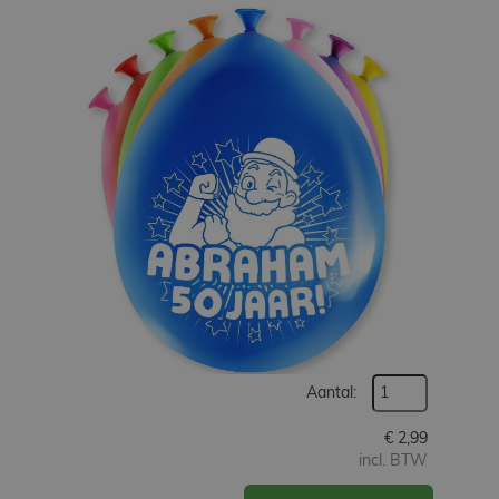
Werken
bij
Contact
Indoor
Springparadijs
zoeken
Aantal:
€
2,99
incl. BTW