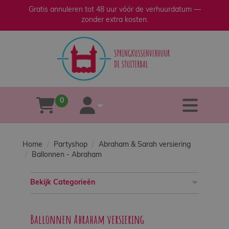
Gratis annuleren tot 48 uur vóór de verhuurdatum —
zonder extra kosten.
sluiten
×
Home
Verhuur
0
tog
winkelwagen
account
Verkoop
Home
Partyshop
Abraham & Sarah versiering
Over
Ballonnen - Abraham
ons
Bekijk Categorieën
Veilig
spelen
Ballonnen Abraham versiering