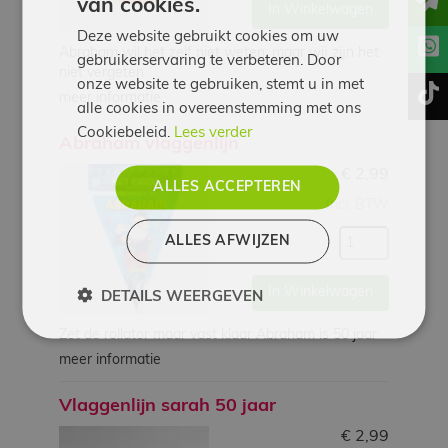
van cookies.
In Winkelwagen
Deze website gebruikt cookies om uw
Abraham wil het zelf niet weten, maar wij zijn het
gebruikerservaring te verbeteren. Door
niet vergeten
onze website te gebruiken, stemt u in met
t
meer informatie
alle cookies in overeenstemming met ons
Cookiebeleid.
Lees verder
Abraham vlaggenlijn
€
2,99
ALLES ACCEPTEREN
Incl. BTW
ALLES AFWIJZEN
In Winkelwagen
DETAILS WEERGEVEN
Zet de rollator maar vast klaar Abraham is 50 jaar
meer informatie
Vlaggenlijn sarah 50 jaar
€
2,99