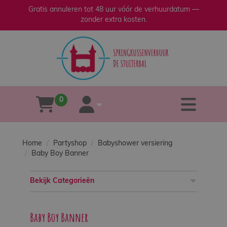
Gratis annuleren tot 48 uur vóór de verhuurdatum —
zonder extra kosten.
sluiten
×
Home
Verhuur
0
tog
winkelwagen
account
Verkoop
Home
Partyshop
Babyshower versiering
Over
Baby Boy Banner
ons
Bekijk Categorieën
Veilig
spelen
Baby Boy Banner