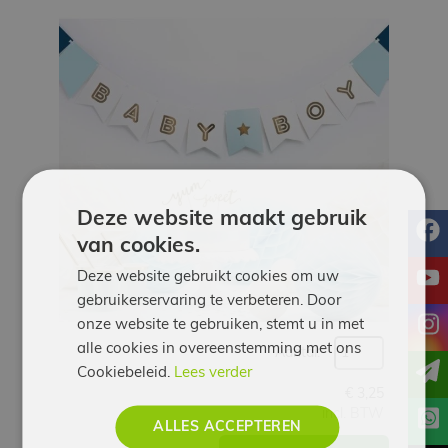
Werken
bij
Contact
Indoor
Springparadijs
Deze website maakt gebruik
f
van cookies.
zoeken
y
Deze website gebruikt cookies om uw
gebruikerservaring te verbeteren. Door
i
onze website te gebruiken, stemt u in met
alle cookies in overeenstemming met ons
Aantal:
Cookiebeleid.
Lees verder
€
3,25
incl. BTW
ALLES ACCEPTEREN